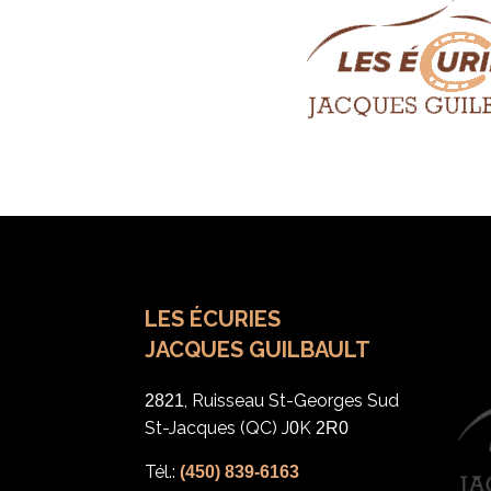
LES ÉCURIES
JACQUES GUILBAULT
, Ruisseau St-Georges Sud
2821
St-Jacques (QC) J
K
0
2R0
Tél.:
(450) 839-6163